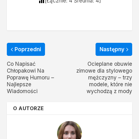
[Łącznie:
4
Średnia:
4
]
Poprzedni
Następny
Co Napisać
Ocieplane obuwie
Chłopakowi Na
zimowe dla stylowego
Poprawę Humoru –
mężczyzny – trzy
Najlepsze
modele, które nie
Wiadomości
wychodzą z mody
O AUTORZE