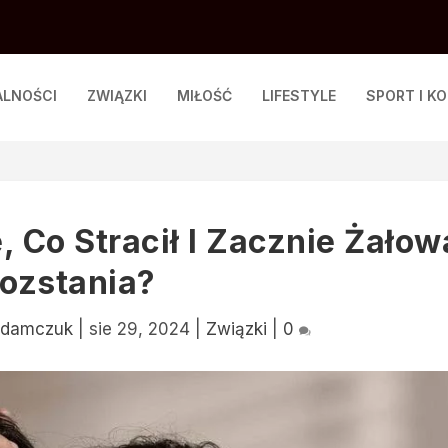
ALNOŚCI
ZWIĄZKI
MIŁOŚĆ
LIFESTYLE
SPORT I K
, Co Stracił I Zacznie Żałow
ozstania?
 Adamczuk
|
sie 29, 2024
|
Związki
|
0