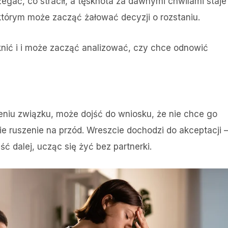
gać, co stracił, a tęsknota za dawnymi chwilami staje
w którym może zacząć żałować decyzji o rozstaniu.
nić i i może zacząć analizować, czy chce odnowić
eniu związku, może dojść do wniosku, że nie chce go
e ruszenie na przód. Wreszcie dochodzi do akceptacji 
 dalej, ucząc się żyć bez partnerki​.