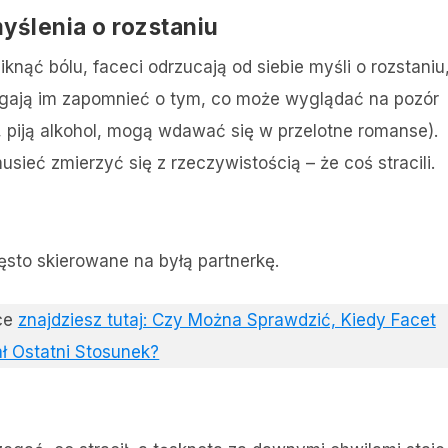
myślenia o rozstaniu
knąć bólu, faceci odrzucają od siebie myśli o rozstaniu
agają im zapomnieć o tym, co może wyglądać na pozór
ją, piją alkohol, mogą wdawać się w przelotne romanse).
sieć zmierzyć się z rzeczywistością – że coś stracili.
zęsto skierowane na byłą partnerkę.
yce
znajdziesz tutaj: Czy Można Sprawdzić, Kiedy Facet
ł Ostatni Stosunek?