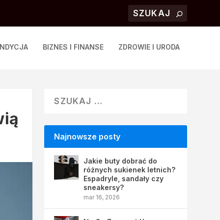
ONDYCJA
BIZNES I FINANSE
ZDROWIE I URODA
wią
Najnowsze posty
Jakie buty dobrać do
różnych sukienek letnich?
Espadryle, sandały czy
sneakersy?
mar 16, 2026