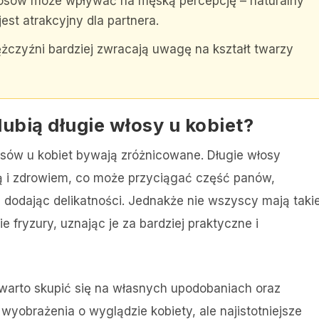
włosów może wpływać na męską percepcję – naturalny
st atrakcyjny dla partnera.
żczyźni bardziej zwracają uwagę na kształt twarzy
lubią długie włosy u kobiet?
sów u kobiet bywają zróżnicowane. Długie włosy
ą i zdrowiem, co może przyciągać część panów,
i dodając delikatności. Jednakże nie wszyscy mają taki
e fryzury, uznając je za bardziej praktyczne i
warto skupić się na własnych upodobaniach oraz
yobrażenia o wyglądzie kobiety, ale najistotniejsze