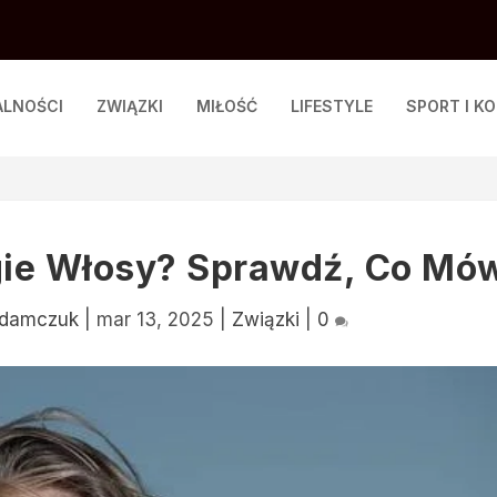
ALNOŚCI
ZWIĄZKI
MIŁOŚĆ
LIFESTYLE
SPORT I K
gie Włosy? Sprawdź, Co Mó
Adamczuk
|
mar 13, 2025
|
Związki
|
0