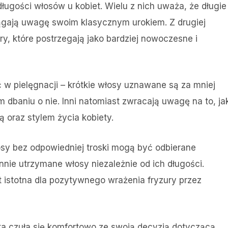
ługości włosów u kobiet. Wielu z nich uważa, że długie
ągają uwagę swoim klasycznym urokiem. Z drugiej
ury, które postrzegają jako bardziej nowoczesne i
 w pielęgnacji – krótkie włosy uznawane są za mniej
 dbaniu o nie. Inni natomiast zwracają uwagę na to, ja
 oraz stylem życia kobiety.
osy bez odpowiedniej troski mogą być odbierane
nie utrzymane włosy niezależnie od ich długości.
 istotna dla pozytywnego wrażenia fryzury przez
eta czuła się komfortowo ze swoją decyzją dotyczącą