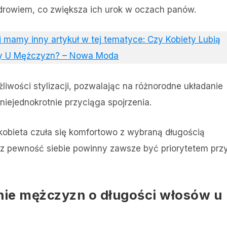
drowiem, co zwiększa ich urok w oczach panów.
aj mamy inny artykuł w tej tematyce: Czy Kobiety Lubią
sy U Mężczyzn? – Nowa Moda
liwości stylizacji, pozwalając na różnorodne układanie
iejednokrotnie przyciąga spojrzenia.
 kobieta czuła się komfortowo z wybraną długością
z pewność siebie powinny zawsze być priorytetem prz
inie mężczyzn o długości włosów u