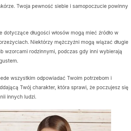
j skórze. Twoja pewność siebie i samopoczucie powinny
je dotyczące długości włosów mogą mieć źródło w
przeżyciach. Niektórzy mężczyźni mogą wiązać długie
b wzorcami rodzinnymi, podczas gdy inni wybierają
 gustem.
zede wszystkim odpowiadać Twoim potrzebom i
ddającą Twój charakter, która sprawi, że poczujesz się
ii innych ludzi.