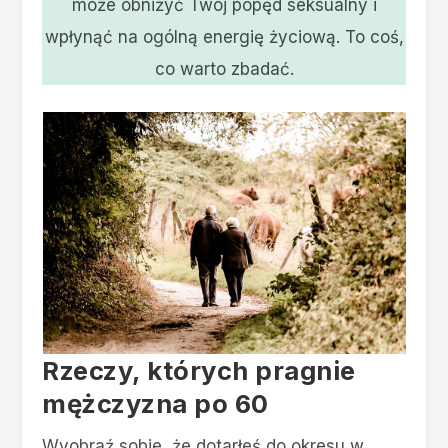
może obniżyć Twój popęd seksualny i
wpłynąć na ogólną energię życiową. To coś,
co warto zbadać.
Rzeczy, których pragnie
mężczyzna po 60
Wyobraź sobie, że dotarłeś do okresu w