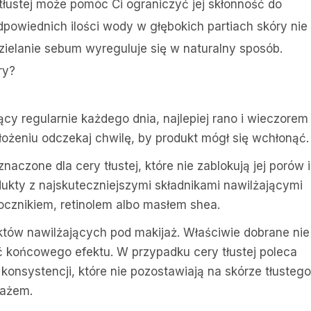
 tłustej może pomóc Ci ograniczyć jej skłonność do
powiednich ilości wody w głębokich partiach skóry nie
zielanie sebum wyreguluje się w naturalny sposób.
ry?
cy regularnie każdego dnia, najlepiej rano i wieczorem
łożeniu odczekaj chwilę, by produkt mógł się wchłonąć.
aczone dla cery tłustej, które nie zablokują jej porów i
ukty z najskuteczniejszymi składnikami nawilżającymi
ocznikiem, retinolem albo masłem shea.
tów nawilżających pod makijaż. Właściwie dobrane nie
ość końcowego efektu. W przypadku cery tłustej poleca
konsystencji, które nie pozostawiają na skórze tłustego
jażem.