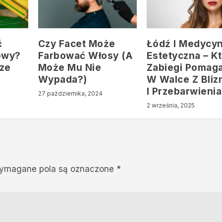
ć
Czy Facet Może
Łódź I Medycy
owy?
Farbować Włosy (A
Estetyczna – K
ze
Może Mu Nie
Zabiegi Pomaga
Wypada?)
W Walce Z Bliz
I Przebarwieni
27 października, 2024
2 września, 2025
ymagane pola są oznaczone
*