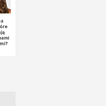
na
tóre
ją
nami
ami?