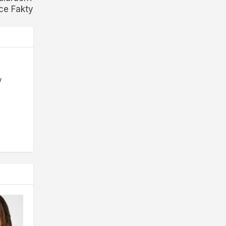
ce Fakty
y