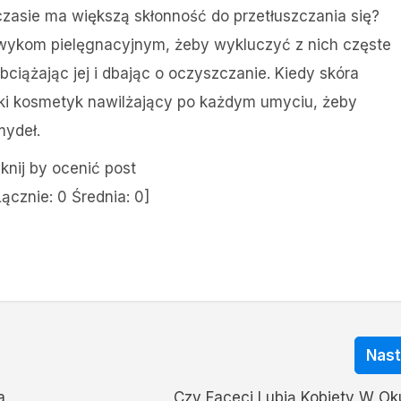
zasie ma większą skłonność do przetłuszczania się?
awykom pielęgnacyjnym, żeby wykluczyć z nich częste
obciążając jej i dbając o oczyszczanie. Kiedy skóra
ekki kosmetyk nawilżający po każdym umyciu, żeby
mydeł.
iknij by ocenić post
Łącznie:
0
Średnia:
0
]
Nas
a
Czy Faceci Lubią Kobiety W Ok