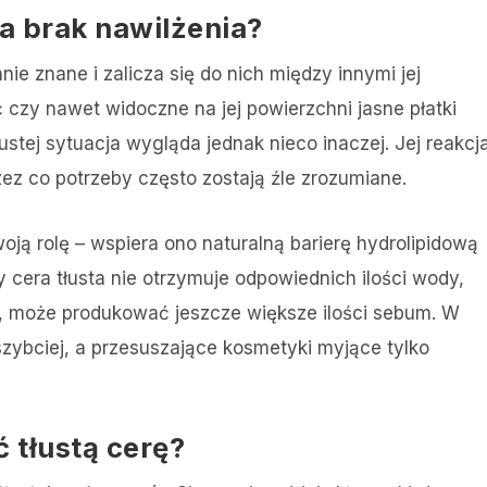
na brak nawilżenia?
e znane i zalicza się do nich między innymi jej
czy nawet widoczne na jej powierzchni jasne płatki
stej sytuacja wygląda jednak nieco inaczej. Jej reakcj
ez co potrzeby często zostają źle zrozumiane.
ą rolę – wspiera ono naturalną barierę hydrolipidową
y cera tłusta nie otrzymuje odpowiednich ilości wody,
, może produkować jeszcze większe ilości sebum. W
 szybciej, a przesuszające kosmetyki myjące tylko
 tłustą cerę?