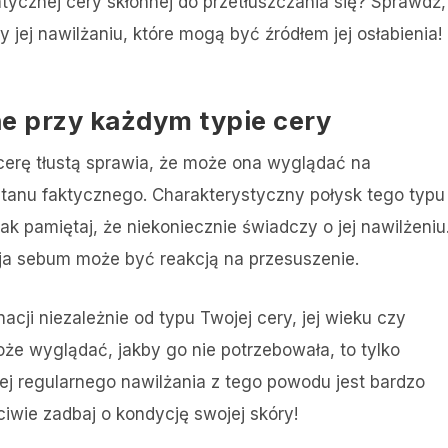
tycznej cery skłonnej do przetłuszczania się? Sprawdź,
 jej nawilżaniu, które mogą być źródłem jej osłabienia!
ne przy każdym typie cery
rę tłustą sprawia, że może ona wyglądać na
stanu faktycznego. Charakterystyczny połysk tego typu
k pamiętaj, że niekoniecznie świadczy o jej nawilżeniu
a sebum może być reakcją na przesuszenie.
cji niezależnie od typu Twojej cery, jej wieku czy
oże wyglądać, jakby go nie potrzebowała, to tylko
ej regularnego nawilżania z tego powodu jest bardzo
ciwie zadbaj o kondycję swojej skóry!