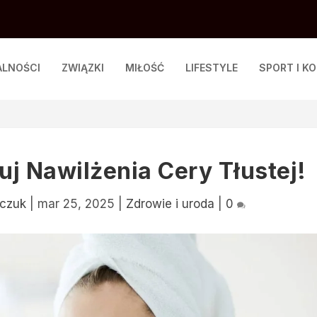
ALNOŚCI
ZWIĄZKI
MIŁOŚĆ
LIFESTYLE
SPORT I K
uj Nawilżenia Cery Tłustej!
mczuk
|
mar 25, 2025
|
Zdrowie i uroda
|
0