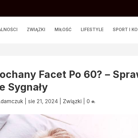
ALNOŚCI
ZWIĄZKI
MIŁOŚĆ
LIFESTYLE
SPORT I K
ochany Facet Po 60? – Spr
e Sygnały
 Adamczuk
|
sie 21, 2024
|
Związki
|
0