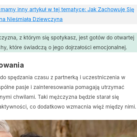
j mamy inny artykuł w tej tematyce: Jak Zachowuje Się
na Nieśmiała Dziewczyna
zna, z którym się spotykasz, jest gotów do otwartej
hy, które świadczą o jego dojrzałości emocjonalnej.
sowania
o spędzania czasu z partnerką i uczestniczenia w
pólne pasje i zainteresowania pomagają utrzymać
nymi chwilami. Taki mężczyzna będzie starał się
aktywności, co dodatkowo wzmacnia więź między nimi.