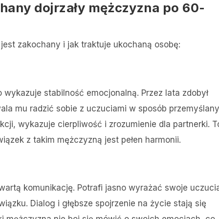
chany dojrzały mężczyzna po 60-
jest zakochany i jak traktuje ukochaną osobę:
wykazuje stabilność emocjonalną. Przez lata zdobył
ala mu radzić sobie z uczuciami w sposób przemyślan
ji, wykazuje cierpliwość i zrozumienie dla partnerki. T
ązek z takim mężczyzną jest pełen harmonii​.
wartą komunikację. Potrafi jasno wyrażać swoje uczuci
iązku. Dialog i głębsze spojrzenie na życie stają się
aki mężczyzna nie boi się mówić o swoich emocjach, co