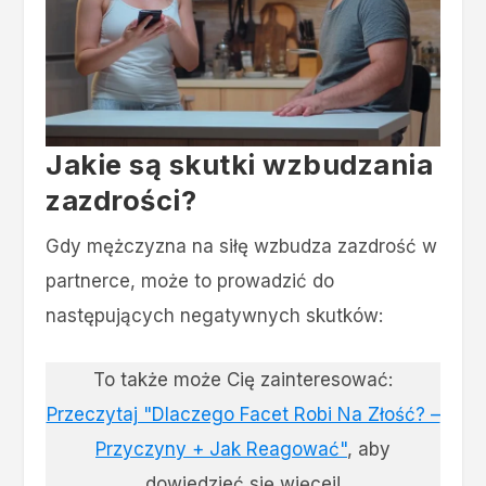
Jakie są skutki wzbudzania
zazdrości?
Gdy mężczyzna na siłę wzbudza zazdrość w
partnerce, może to prowadzić do
następujących negatywnych skutków:
To także może Cię zainteresować:
Przeczytaj "Dlaczego Facet Robi Na Złość? –
Przyczyny + Jak Reagować"
, aby
dowiedzieć się więcej!